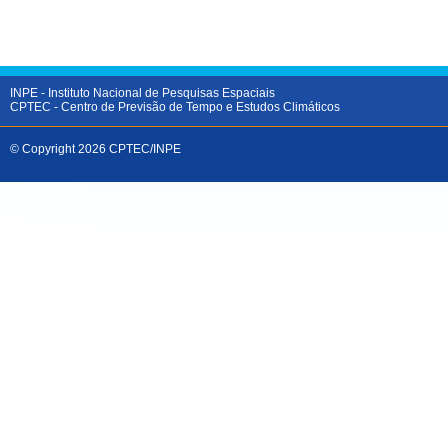
INPE
- Instituto Nacional de Pesquisas Espaciais
CPTEC
- Centro de Previsão de Tempo e Estudos Climáticos
© Copyright 2026 CPTEC/INPE