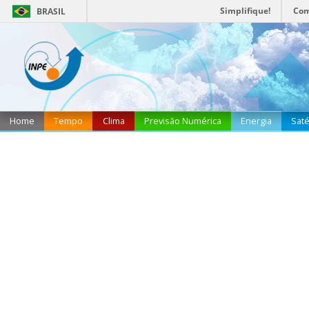
Simplifique!
Com
BRASIL
Home
Tempo
Clima
Previsão Numérica
Energia
Saté