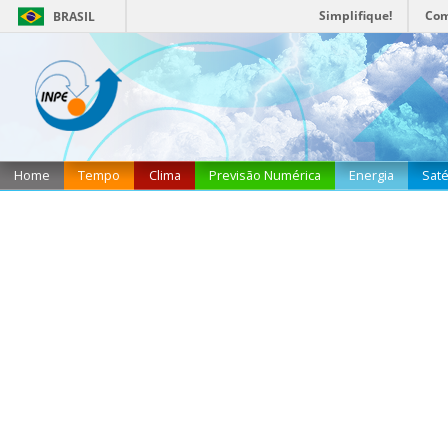
Simplifique!
Com
BRASIL
Home
Tempo
Clima
Previsão Numérica
Energia
Saté