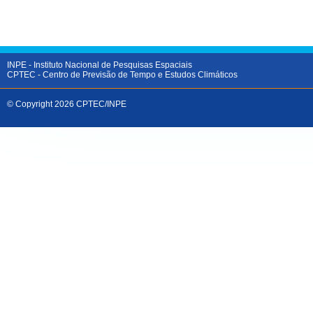
INPE
- Instituto Nacional de Pesquisas Espaciais
CPTEC
- Centro de Previsão de Tempo e Estudos Climáticos
© Copyright 2026 CPTEC/INPE